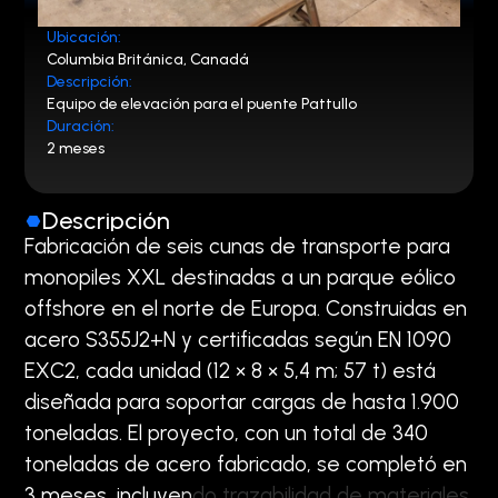
Ubicación:
Columbia Británica, Canadá
Descripción:
Equipo de elevación para el puente Pattullo
Duración:
2 meses
Descripción
F
a
b
r
i
c
a
c
i
ó
n
d
e
s
e
i
s
c
u
n
a
s
d
e
t
r
a
n
s
p
o
r
t
e
p
a
r
a
m
o
n
o
p
i
l
e
s
X
X
L
d
e
s
t
i
n
a
d
a
s
a
u
n
p
a
r
q
u
e
e
ó
l
i
c
o
o
f
f
s
h
o
r
e
e
n
e
l
n
o
r
t
e
d
e
E
u
r
o
p
a
.
C
o
n
s
t
r
u
i
d
a
s
e
n
a
c
e
r
o
S
3
5
5
J
2
+
N
y
c
e
r
t
i
f
i
c
a
d
a
s
s
e
g
ú
n
E
N
1
0
9
0
E
X
C
2
,
c
a
d
a
u
n
i
d
a
d
(
1
2
×
8
×
5
,
4
m
;
5
7
t
)
e
s
t
á
d
i
s
e
ñ
a
d
a
p
a
r
a
s
o
p
o
r
t
a
r
c
a
r
g
a
s
d
e
h
a
s
t
a
1
.
9
0
0
t
o
n
e
l
a
d
a
s
.
E
l
p
r
o
y
e
c
t
o
,
c
o
n
u
n
t
o
t
a
l
d
e
3
4
0
t
o
n
e
l
a
d
a
s
d
e
a
c
e
r
o
f
a
b
r
i
c
a
d
o
,
s
e
c
o
m
p
l
e
t
ó
e
n
3
m
e
s
e
s
,
i
n
c
l
u
y
e
n
d
o
t
r
a
z
a
b
i
l
i
d
a
d
d
e
m
a
t
e
r
i
a
l
e
s
,