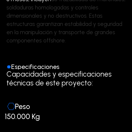
s
o
l
d
a
d
u
r
a
s
h
o
m
o
l
o
g
a
d
a
s
y
c
o
n
t
r
o
l
e
s
d
i
m
e
n
s
i
o
n
a
l
e
s
y
n
o
d
e
s
t
r
u
c
t
i
v
o
s
.
E
s
t
a
s
e
s
t
r
u
c
t
u
r
a
s
g
a
r
a
n
t
i
z
a
n
e
s
t
a
b
i
l
i
d
a
d
y
s
e
g
u
r
i
d
a
d
e
n
l
a
m
a
n
i
p
u
l
a
c
i
ó
n
y
t
r
a
n
s
p
o
r
t
e
d
e
g
r
a
n
d
e
s
c
o
m
p
o
n
e
n
t
e
s
o
f
f
s
h
o
r
e
.
Especificaciones
C
a
p
a
c
i
d
a
d
e
s
y
e
s
p
e
c
i
f
i
c
a
c
i
o
n
e
s
t
é
c
n
i
c
a
s
d
e
e
s
t
e
p
r
o
y
e
c
t
o
:
Peso
150.000 Kg