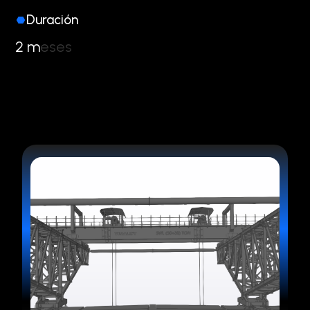
Duración
2
m
e
s
e
s