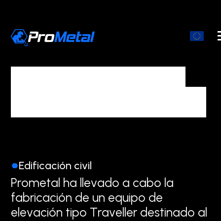
Equipo de elevación
para el puente Pattullo
Edificación civil
P
r
o
m
e
t
a
l
h
a
l
l
e
v
a
d
o
a
c
a
b
o
l
a
f
a
b
r
i
c
a
c
i
ó
n
d
e
u
n
e
q
u
i
p
o
d
e
e
l
e
v
a
c
i
ó
n
t
i
p
o
T
r
a
v
e
l
l
e
r
d
e
s
t
i
n
a
d
o
a
l