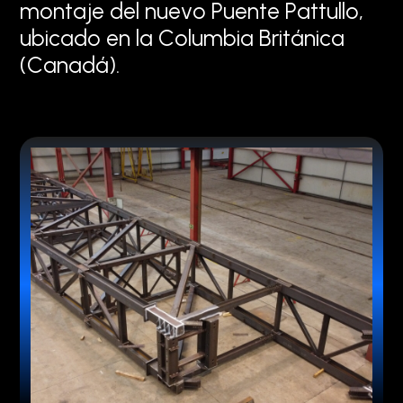
m
o
n
t
a
j
e
d
e
l
n
u
e
v
o
P
u
e
n
t
e
P
a
t
t
u
l
l
o
,
u
b
i
c
a
d
o
e
n
l
a
C
o
l
u
m
b
i
a
B
r
i
t
á
n
i
c
a
(
C
a
n
a
d
á
)
.