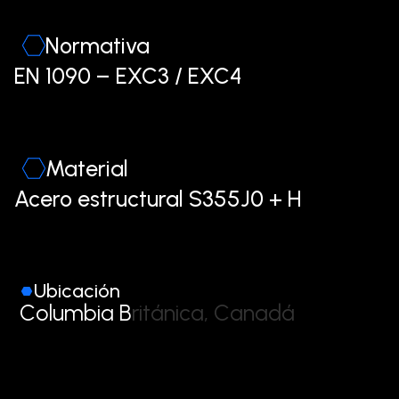
Normativa
EN 1090 – EXC3 / EXC4
Material
Acero estructural S355J0 + H
Ubicación
C
o
l
u
m
b
i
a
B
r
i
t
á
n
i
c
a
,
C
a
n
a
d
á