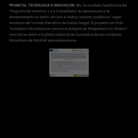
PROMETAL TECNOLOGÍA E INNOVACIÓN, S.L.
ha resultado beneficiaria del
“Programa de incentivos 1, 2 e 3 vencellados ao autoconsumo e ao
almacenamento no sector servizos e noutros sectores produtivos” según
resolución del Instituto Enerxético de Galicia (Inega). El proyecto con título
“Instalación fotovoltaica en nave en el polígono de Penapurreira (As Pontes)”
consistió en dotar a la planta industrial de la empresa de una instalación
fotovoltaica de 54,54 kW para autoconsumo.