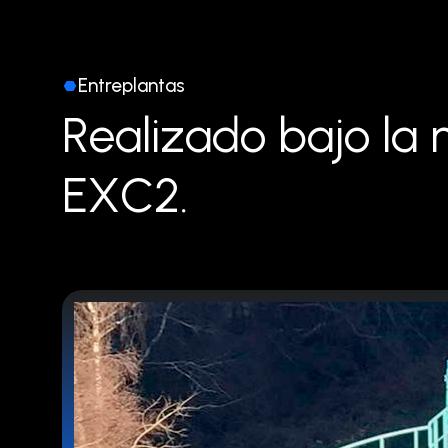
Entreplantas
R
e
a
l
i
z
a
d
o
b
a
j
o
l
a
E
X
C
2
.