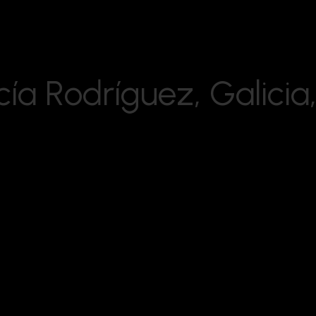
c
í
a
R
o
d
r
í
g
u
e
z
,
G
a
l
i
c
i
a