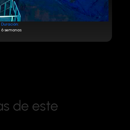
Duración:
6 semanas
a
s
d
e
e
s
t
e