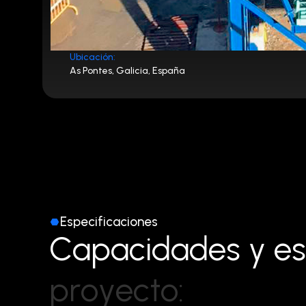
Ubicación:
As Pontes, Galicia, España
Especificaciones
C
a
p
a
c
i
d
a
d
e
s
y
e
s
p
r
o
y
e
c
t
o
: