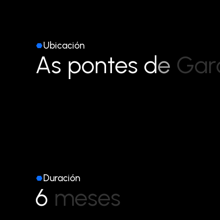
Ubicación
A
s
p
o
n
t
e
s
d
e
G
a
r
Duración
6
m
e
s
e
s