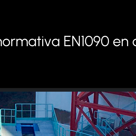
n
o
r
m
a
t
i
v
a
E
N
1
0
9
0
e
n