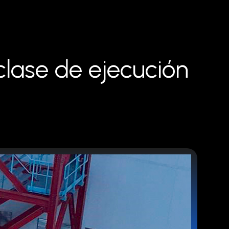
c
l
a
s
e
d
e
e
j
e
c
u
c
i
ó
n