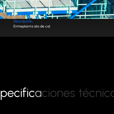
Descripción:
Entreplanta silo de cal
p
e
c
i
f
i
c
a
c
i
o
n
e
s
t
é
c
n
i
c