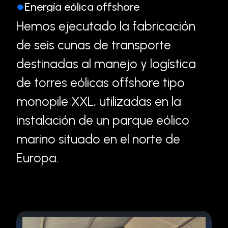
Energía eólica offshore
H
e
m
o
s
e
j
e
c
u
t
a
d
o
l
a
f
a
b
r
i
c
a
c
i
ó
n
d
e
s
e
i
s
c
u
n
a
s
d
e
t
r
a
n
s
p
o
r
t
e
d
e
s
t
i
n
a
d
a
s
a
l
m
a
n
e
j
o
y
l
o
g
í
s
t
i
c
a
d
e
t
o
r
r
e
s
e
ó
l
i
c
a
s
o
f
f
s
h
o
r
e
t
i
p
o
m
o
n
o
p
i
l
e
X
X
L
,
u
t
i
l
i
z
a
d
a
s
e
n
l
a
i
n
s
t
a
l
a
c
i
ó
n
d
e
u
n
p
a
r
q
u
e
e
ó
l
i
c
o
m
a
r
i
n
o
s
i
t
u
a
d
o
e
n
e
l
n
o
r
t
e
d
e
E
u
r
o
p
a
.