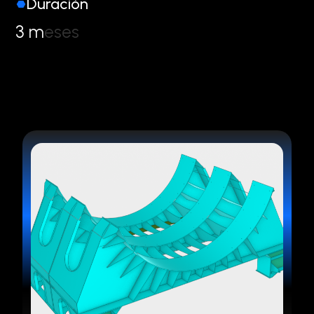
Duración
3
m
e
s
e
s