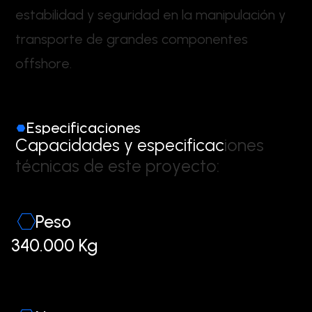
e
s
t
a
b
i
l
i
d
a
d
y
s
e
g
u
r
i
d
a
d
e
n
l
a
m
a
n
i
p
u
l
a
c
i
ó
n
y
t
r
a
n
s
p
o
r
t
e
d
e
g
r
a
n
d
e
s
c
o
m
p
o
n
e
n
t
e
s
o
f
f
s
h
o
r
e
.
Especificaciones
C
a
p
a
c
i
d
a
d
e
s
y
e
s
p
e
c
i
f
i
c
a
c
i
o
n
e
s
t
é
c
n
i
c
a
s
d
e
e
s
t
e
p
r
o
y
e
c
t
o
:
Peso
340.000 Kg