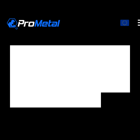
Cunas de transporte
para torres eólicas
offshore
(Monopiles XXL)