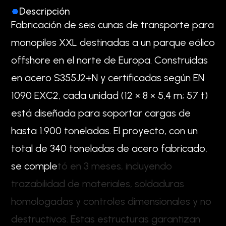
Descripción
F
a
b
r
i
c
a
c
i
ó
n
d
e
s
e
i
s
c
u
n
a
s
d
e
t
r
a
n
s
p
o
r
t
e
p
a
r
a
m
o
n
o
p
i
l
e
s
X
X
L
d
e
s
t
i
n
a
d
a
s
a
u
n
p
a
r
q
u
e
e
ó
l
i
c
o
o
f
f
s
h
o
r
e
e
n
e
l
n
o
r
t
e
d
e
E
u
r
o
p
a
.
C
o
n
s
t
r
u
i
d
a
s
e
n
a
c
e
r
o
S
3
5
5
J
2
+
N
y
c
e
r
t
i
f
i
c
a
d
a
s
s
e
g
ú
n
E
N
1
0
9
0
E
X
C
2
,
c
a
d
a
u
n
i
d
a
d
(
1
2
×
8
×
5
,
4
m
;
5
7
t
)
e
s
t
á
d
i
s
e
ñ
a
d
a
p
a
r
a
s
o
p
o
r
t
a
r
c
a
r
g
a
s
d
e
h
a
s
t
a
1
.
9
0
0
t
o
n
e
l
a
d
a
s
.
E
l
p
r
o
y
e
c
t
o
,
c
o
n
u
n
t
o
t
a
l
d
e
3
4
0
t
o
n
e
l
a
d
a
s
d
e
a
c
e
r
o
f
a
b
r
i
c
a
d
o
,
s
e
c
o
m
p
l
e
t
ó
e
n
3
m
e
s
e
s
,
i
n
c
l
u
y
e
n
d
o
t
r
a
z
a
b
i
l
i
d
a
d
d
e
m
a
t
e
r
i
a
l
e
s
,
s
o
l
d
a
d
u
r
a
s
h
o
m
o
l
o
g
a
d
a
s
y
c
o
n
t
r
o
l
e
s
d
i
m
e
n
s
i
o
n
a
l
e
s
y
n
o
d
e
s
t
r
u
c
t
i
v
o
s
.
E
s
t
a
s
e
s
t
r
u
c
t
u
r
a
s
g
a
r
a
n
t
i
z
a
n