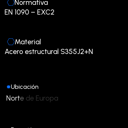
Normativa
EN 1090 – EXC2
Material
Acero estructural S355J2+N
Ubicación
N
o
r
t
e
d
e
E
u
r
o
p
a